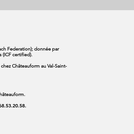
ach Federation); donnée par
(ICF certified).
 chez Châteauform au Val-Saint-
Châteauform.
8.53.20.58.