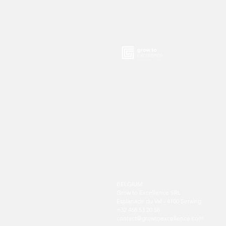
BELGIUM
Grow to Excellence SRL
Esplanade du Val - 4100 Seraing
+32 468 53 20 58
contact@growtoexcellence.com