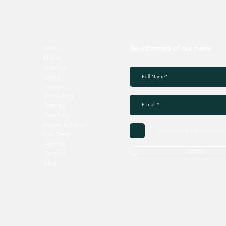
Be informed of our news
Home
Home
activites
carole
contact
Consulting
Training
Coaching
Import & Export
I accept the terms and conditi
Our Team
Agenda
Send
Contact
Blog