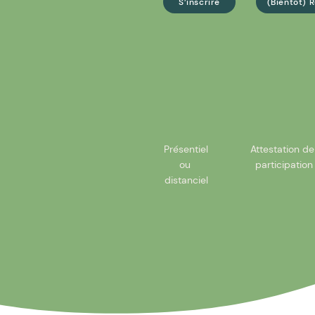
S’inscrire
(Bientôt) 
Présentiel
Attestation d
ou
participation
distanciel