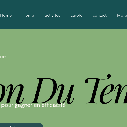
Home
Home
activites
carole
contact
More
nel
on Du Te
on Du Te
pour gagner en efficacité