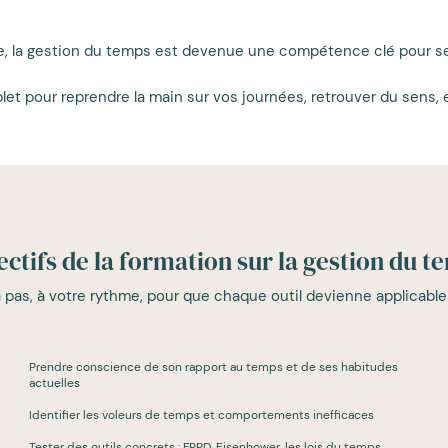
e, la gestion du temps est devenue une compétence clé pour se s
pour reprendre la main sur vos journées, retrouver du sens, 
ectifs de la formation sur la gestion du t
as, à votre rythme, pour que chaque outil devienne applicable et a
Prendre conscience de son rapport au temps et de ses habitudes
actuelles
Identifier les voleurs de temps et comportements inefficaces
Tester des outils concrets : FPPD, Eisenhower, les lois du temps...