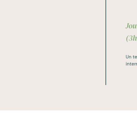
Jou
(3h
Un te
inter